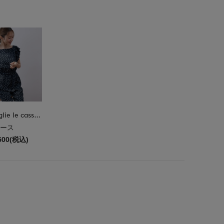
M Maglie le cassetto
ース
500(税込)