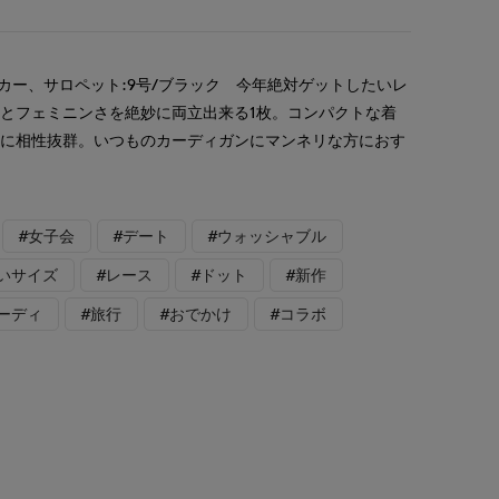
ーカー、サロペット:9号/ブラック 今年絶対ゲットしたいレ
とフェミニンさを絶妙に両立出来る1枚。コンパクトな着
トに相性抜群。いつものカーディガンにマンネリな方におす
#女子会
#デート
#ウォッシャブル
いサイズ
#レース
#ドット
#新作
ーディ
#旅行
#おでかけ
#コラボ