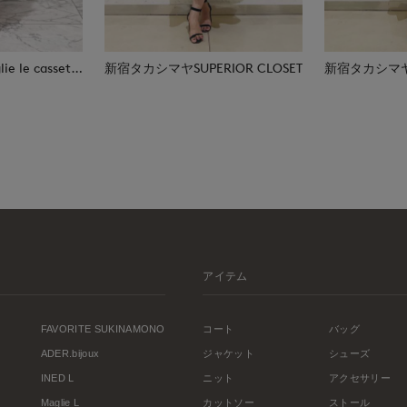
日本橋高島屋M Maglie le cassetto
新宿タカシマヤSUPERIOR CLOSET
新宿タカシマヤSU
アイテム
FAVORITE SUKINAMONO
コート
バッグ
ADER.bijoux
ジャケット
シューズ
INED L
ニット
アクセサリー
Maglie L
カットソー
ストール