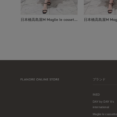
日本橋高島屋M Maglie le cassetto
ブランド
INED
DAY by DAY It's
international
Maglie le cassetto