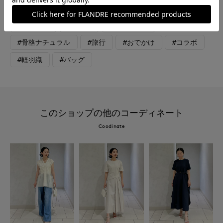
#ウォッシャブル
#イージーケア
#大きいサイズ
#コットン
#デニム
#軽アウター
#骨格ナチュラル
#旅行
#おでかけ
#コラボ
#軽羽織
#バッグ
このショップの他のコーディネート
Coodinate