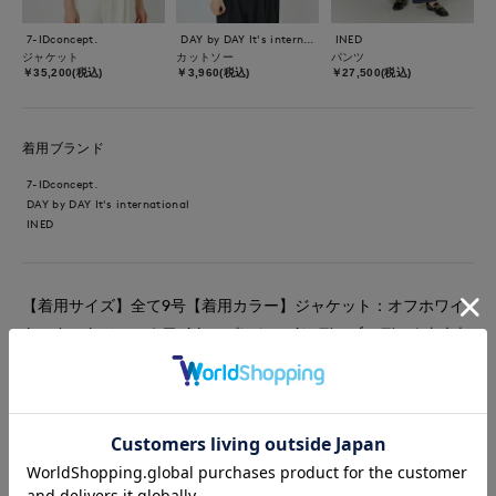
7-IDconcept.
DAY by DAY It's international
INED
ジャケット
カットソー
パンツ
￥35,200(税込)
￥3,960(税込)
￥27,500(税込)
着用ブランド
7-IDconcept.
DAY by DAY It's international
INED
【着用サイズ】全て9号【着用カラー】ジャケット：オフホワイ
ト カットソー：ホワイト パンツ：インディゴ デニムをきれ
いめに着こなすならジャケット合わせがおすすめ。バルーンスリ
ーブのアウターは存在感がありながら、女性らしさもキープ。ハ
リのあるジャガード素材で長い期間愛用できます。
#カットソー
#ジャケット
#パンツ
#休日