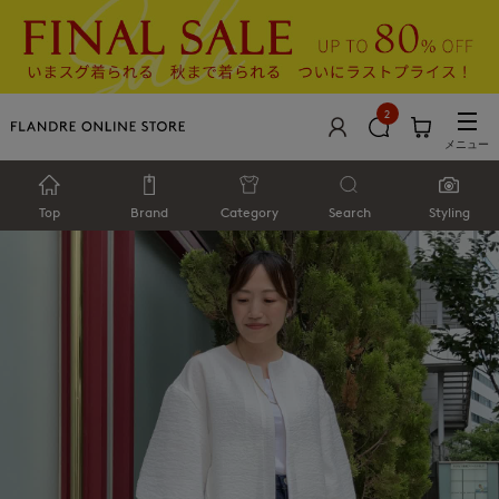
2
メニュー
Top
Brand
Category
Search
Styling