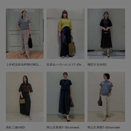
上本町近鉄SUPERIORCLOSET
近鉄あべのハルカス7-IDconcept.
梅田大丸INED
岡山天満屋7-IDconcept.
高松三越INED
岡山天満屋7-IDconcept.