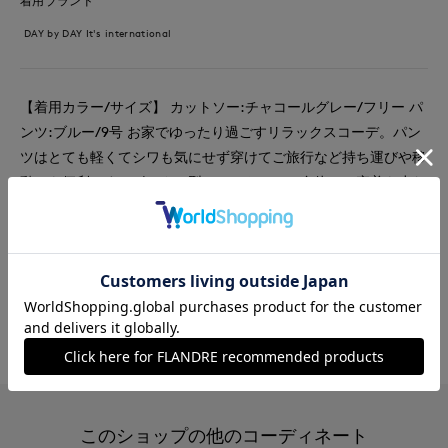
着用ブランド
DAY by DAY It's international
【着用カラー/サイズ】 カットソー:チャコールグレー/フリー パ
ンツ:ブルー/9号 お家でゆったり過ごすリラックスコーデ。パン
ツはとても軽くてシワも気にせず穿けてご旅行など持ち運びや移
動にも便利です。ボックス型のカットソーは身体への密着も少な
く涼しいです。
#カットソー
#パンツ
#リラックス
#休日
#ウォッシャブル
#コットン
#カジュアル
#スポーティ
#骨格ウェーブ
このショップの他のコーディネート