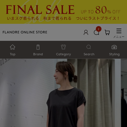
2
メニュー
Top
Brand
Category
Search
Styling