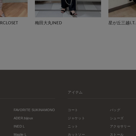
CLOSET
梅田大丸INED
星が丘三越I.T.'S
アイテム
FAVORITE SUKINAMONO
コート
バッグ
ADER.bijoux
ジャケット
シューズ
INED L
ニット
アクセサリー
Maglie L
カットソー
ストール