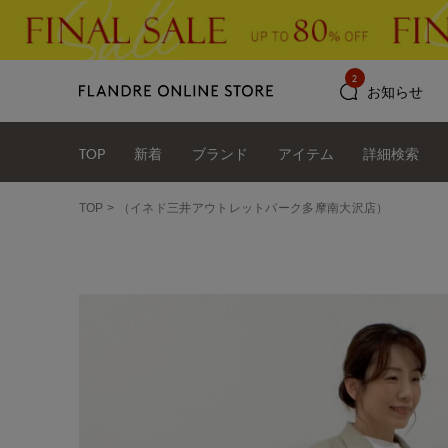
2
お知らせ
TOP
新着
ブランド
アイテム
詳細検索
TOP
（イネド三井アウトレットパーク多摩南大沢店）