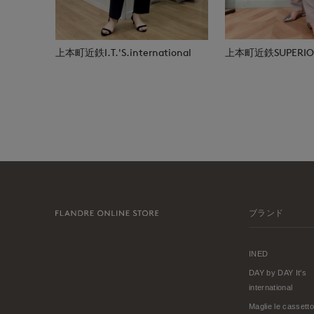
上本町近鉄I.T.'S.international
上本町近鉄SUPERIOR
ブランド
INED
DAY by DAY It's
international
Maglie le cassetto