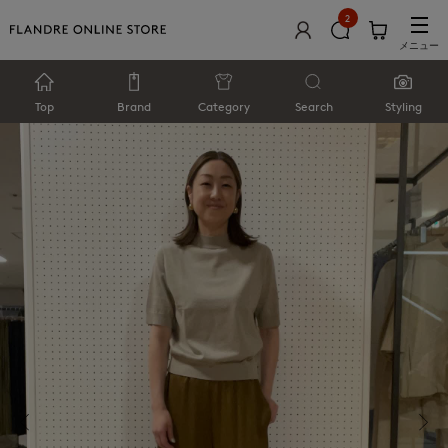
2
メニュー
Top
Brand
Category
Search
Styling