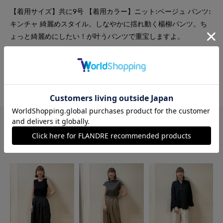
【着用サイズ】共に9号 【着用カラー】ニット:ベージュ パンツ:
キンチャ 綺麗めスタイル。しなやかに揺れ動く楊柳パンツ。ち
ょっと綺麗めにしたい！が叶うパンツで重宝しますよ。
#ニット
#パンツ
#女子会
#食事会
#ウォッシャブル
#イージーケア
#骨格ウェーブ
このショップの他のコーディネート
Coodinate