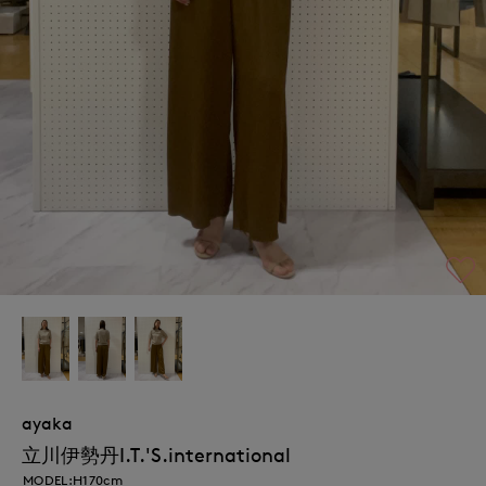
ayaka
立川伊勢丹I.T.'S.international
MODEL:H170cm