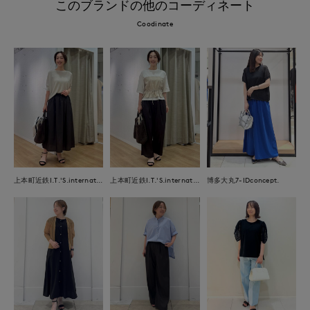
このブランドの他のコーディネート
Coodinate
上本町近鉄I.T.'S.international
上本町近鉄I.T.'S.international
博多大丸7-IDconcept.