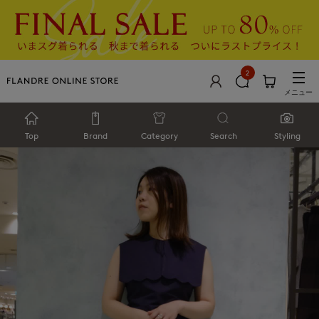
2
メニュー
Top
Brand
Category
Search
Styling