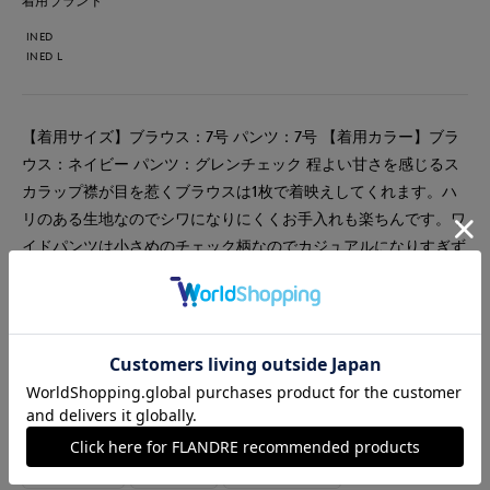
着用ブランド
INED
INED L
【着用サイズ】ブラウス：7号 パンツ：7号 【着用カラー】ブラ
ウス：ネイビー パンツ：グレンチェック 程よい甘さを感じるス
カラップ襟が目を惹くブラウスは1枚で着映えしてくれます。ハ
リのある生地なのでシワになりにくくお手入れも楽ちんです。ワ
イドパンツは小さめのチェック柄なのでカジュアルになりすぎず
きれい目に着用でき通勤やお休みの日のお出かけにと着回力もば
っちりです！
#ブラウス
#パンツ
#休日
#女子会
#ウォッシャブル
#イージーケア
#チェック
#フェミニン
#マニッシュ
#骨格ウェーブ
#おでかけ
#コラボ
#美脚パンツ