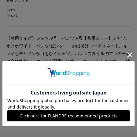
着用ブランド
INED
INED L
【着用サイズ】シャツ:9号 パンツ:9号【着用カラー】シャツ:
オフホワイト パンツ:ピンク お出掛けコーディネート。キ
レイなデザインが目をひくシャツ。バックスタイルのフレアー感
や全体的なシルエットが可愛いです。デザインパンツはサテン地
で程よく光沢感がありカジュアル過ぎないスタイリングが決まり
ます。春と夏のコーディネートにマストな1本です。
#パンツ
#シャツ
#オフィスカジュアル
#休日
#デート
#新作
#骨格ナチュラル
#おでかけ
#バッグ