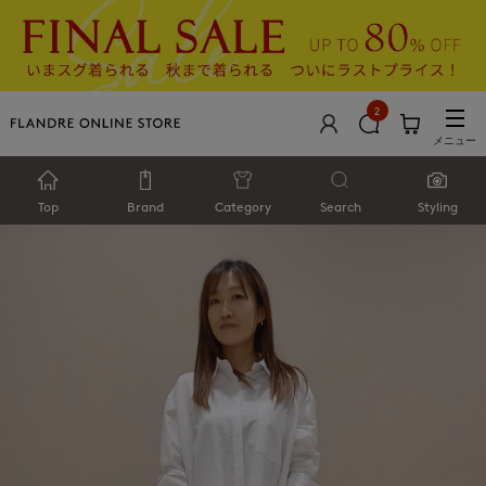
2
メニュー
Top
Brand
Category
Search
Styling