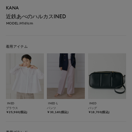
KANA
近鉄あべのハルカスINED
MODEL:H161cm
着用アイテム
INED
INED L
INED
ブラウス
パンツ
バッグ
￥25,960(税込)
￥30,140(税込)
￥18,700(税込)