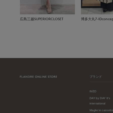
広島三越SUPERIORCLOSET
博多大丸7-IDconcep
ブランド
INED
DAY by DAY It's
international
Maglie le cassetto