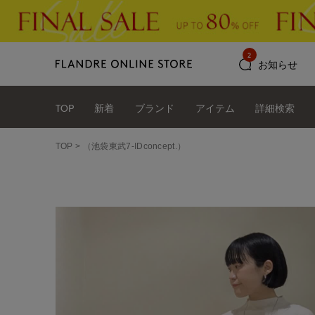
2
お知らせ
TOP
新着
ブランド
アイテム
詳細検索
TOP
（池袋東武7-IDconcept.）