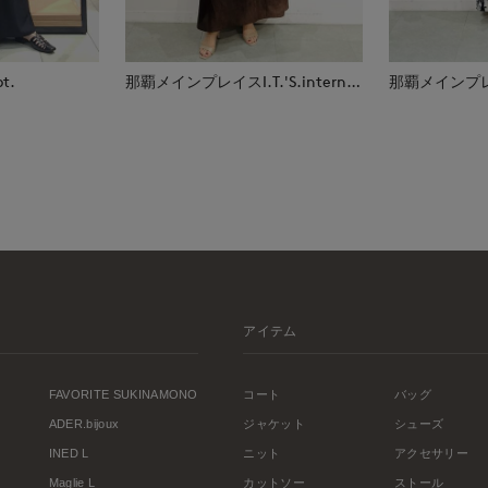
那覇メインプレイスI.T.'S.international
t.
アイテム
FAVORITE SUKINAMONO
コート
バッグ
ADER.bijoux
ジャケット
シューズ
INED L
ニット
アクセサリー
Maglie L
カットソー
ストール