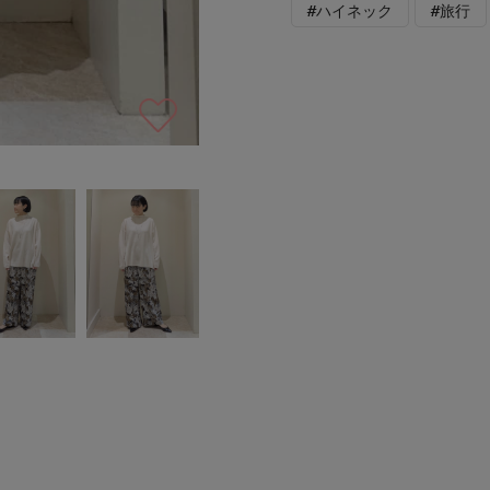
#ハイネック
#旅行