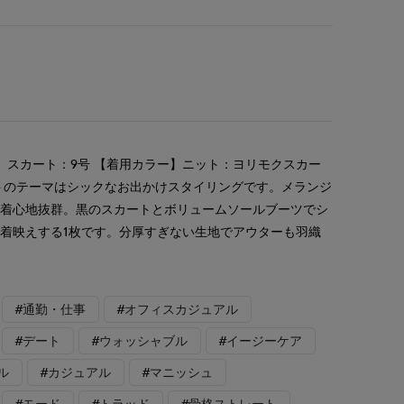
 スカート：9号 【着用カラー】ニット：ヨリモクスカー
トのテーマはシックなお出かけスタイリングです。メランジ
て着心地抜群。黒のスカートとボリュームソールブーツでシ
着映えする1枚です。分厚すぎない生地でアウターも羽織
#通勤・仕事
#オフィスカジュアル
#デート
#ウォッシャブル
#イージーケア
ル
#カジュアル
#マニッシュ
#モード
#トラッド
#骨格ストレート