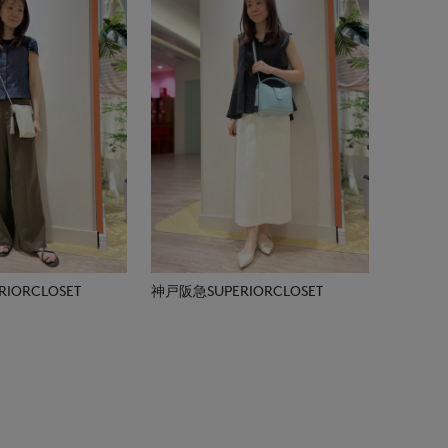
IORCLOSET
神戸阪急SUPERIORCLOSET