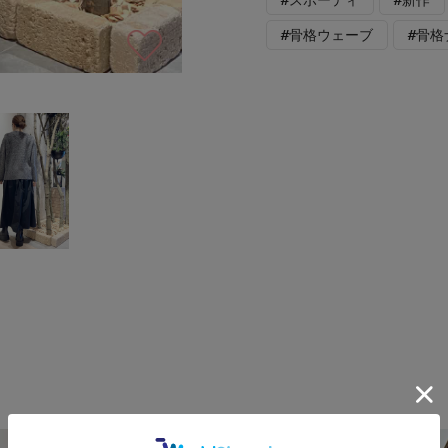
#骨格ウェーブ
#骨