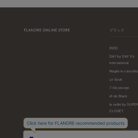
ブランド
INED
DAY by DAY It's
international
Maglie le cassetto
Le Souk
7-IDconcept.
ef-de Black
la veille by SUP
CLOSET