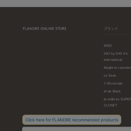
ブランド
INED
DAY by DAY It's
international
Maglie le cassetto
Le Souk
7-IDconcept.
ef-de Black
la veille by SUP
CLOSET