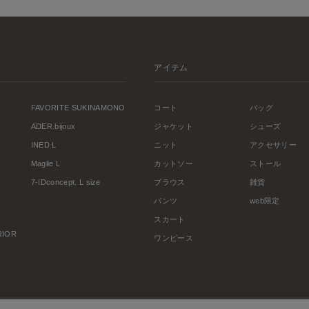
アイテム
FAVORITE SUKINAMONO
コート
バッグ
ADER.bijoux
ジャケット
シューズ
INED L
ニット
アクセサリー
Maglie L
カットソー
ストール
7-IDconcept. L size
ブラウス
雑貨
パンツ
web限定
スカート
ERIOR
ワンピース