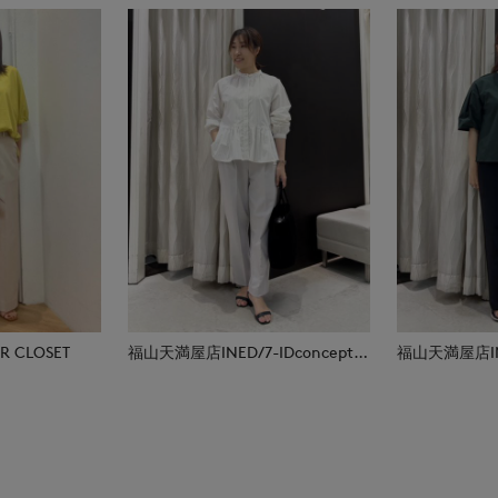
 CLOSET
福山天満屋店INED/7-IDconcept./Maglie