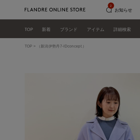
2
お知らせ
TOP
新着
ブランド
アイテム
詳細検索
TOP
（新潟伊勢丹7-IDconcept.）