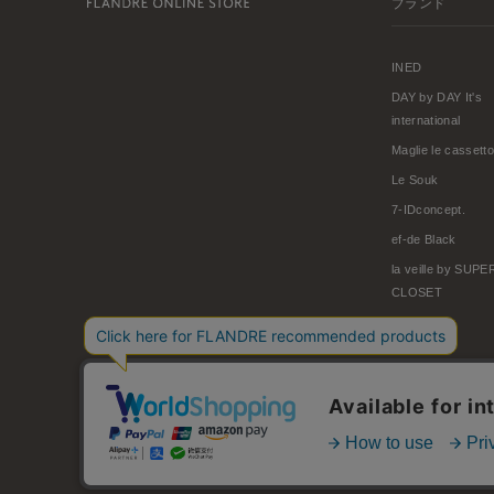
ブランド
INED
DAY by DAY It's
international
Maglie le cassetto
Le Souk
7-IDconcept.
ef-de Black
la veille by SUP
CLOSET
© FLANDRE CO., LTD.
お問い合わせ