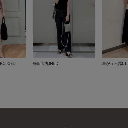
CLOSET
梅田大丸INED
星が丘三越I.T.'S