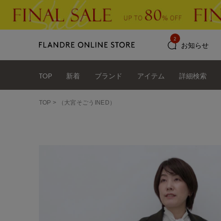
2
お知らせ
TOP
新着
ブランド
アイテム
詳細検索
TOP
（大宮そごうINED）