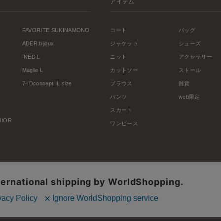
アイテム
FAVORITE SUKINAMONO
コート
バッグ
ADER.bijoux
ジャケット
シューズ
INED L
ニット
アクセサリー
Maglie L
カットソー
ストール
7-IDconcept. L size
ブラウス
雑貨
パンツ
web限定
スカート
ERIOR
ワンピース
利用規約
会社概要
プライバシーポリシー
特定商取引・古物営業法に基づく表示