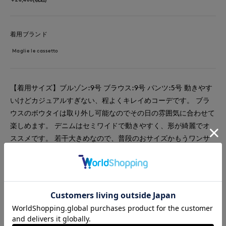
着用ブランド
Maglie le cassetto
【着用サイズ】ブルゾン:9号 ブラウス:9号 パンツ:5号 動きやす
いけどカジュアルすぎない、程よくキレイめコーデです。 ブラ
ウスのボウタイは取り外し可能なのでその日の雰囲気に合わせて
楽しめます。 デニムはセミワイドで動きやすく、形が綺麗でオ
ススメです。 若干大きめなので、普段のおサイズかもうワンサ
イズ下げてお選びいただくと良いかと思います！ 柄のブルゾン
を着るだけで一気に華やかさが出て素敵です。 軽い着心地で、
お袖もゆったりなのでニット合わせでも◎
#ブラウス
#パンツ
#休日
#ウォッシャブル
#イージーケア
#デニム
#レース