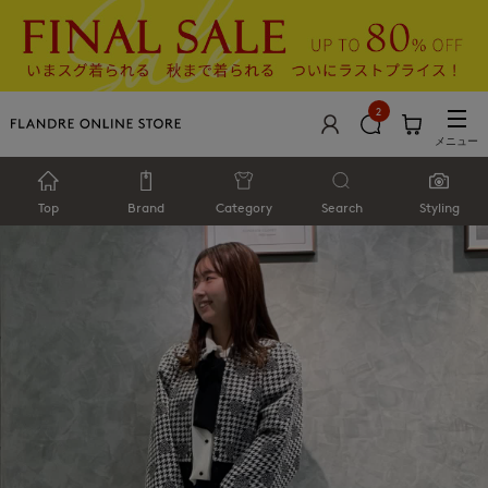
2
メニュー
Top
Brand
Category
Search
Styling