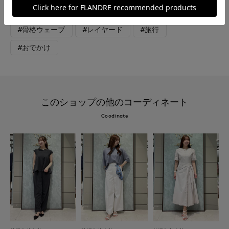
#カジュアル
#フェミニン
#新作
#骨格ウェーブ
#レイヤード
#旅行
#おでかけ
このショップの他のコーディネート
Coodinate