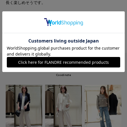
長く楽しめそうです。
#カットソー
#パンツ
#休日
#スポーティ
#新作
#軽アウター
#骨格ストレート
#レイヤード
#ジレ
このショップの他のコーディネート
Coodinate