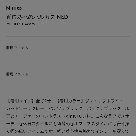
Misato
近鉄あべのハルカスINED
MODEL:H166cm
着用アイテム
着用ブランド
【着用サイズ】全て9号 【着用カラー】ジレ：オフホワイト
カットソー：グレー パンツ：ブラック バッグ：ブラック ボ
アとエコファーのコントラストが効いたジレ。こんなラフでスポ
ーティな休日スタイルにも綺麗めなオフィススタイルにも合う振
り幅の広いアイテムです。軽い着心地も魅力でインナーを変えて