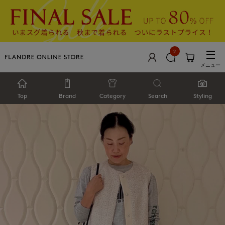
2
メニュー
Top
Brand
Category
Search
Styling