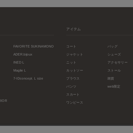
アイテム
FAVORITE SUKINAMONO
コート
バッグ
ADER.bijoux
ジャケット
シューズ
INED L
ニット
アクセサリー
Maglie L
カットソー
ストール
7-IDconcept. L size
ブラウス
雑貨
パンツ
web限定
スカート
ERIOR
ワンピース