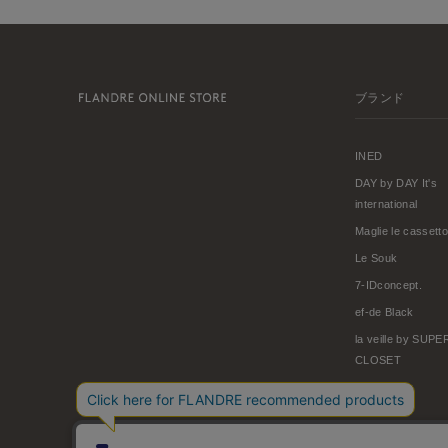
ブランド
INED
DAY by DAY It's
international
Maglie le cassetto
Le Souk
7-IDconcept.
ef-de Black
la veille by SUP
CLOSET