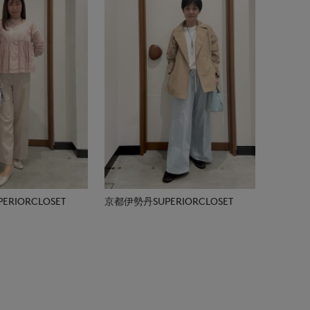
RIORCLOSET
京都伊勢丹SUPERIORCLOSET