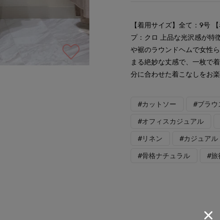
【着用サイズ】全て：9号 【
プ：クロ 上品な光沢感が特
や裾のラウンドヘムで女性
まる絶妙な丈感で、一枚で
分に合わせた着こなしをお
#カットソー
#ブラウ
#オフィスカジュアル
#リネン
#カジュアル
#骨格ナチュラル
#旅