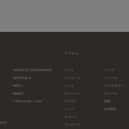
アイテム
FAVORITE SUKINAMONO
コート
バッグ
ADER.bijoux
ジャケット
シューズ
INED L
ニット
アクセサリー
Maglie L
カットソー
ストール
7-IDconcept. L size
ブラウス
雑貨
パンツ
web限定
スカート
ERIOR
ワンピース