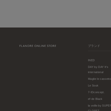
ブランド
INED
DAY by DAY It's
international
Maglie le cassetto
Le Souk
7-IDconcept.
ef-de Black
la veille by SUP
CLOSET