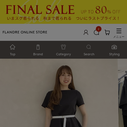
2
メニュー
Top
Brand
Category
Search
Styling