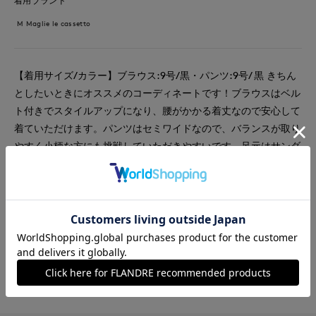
着用ブランド
M Maglie le cassetto
【着用サイズ/カラー】ブラウス:9号/黒・パンツ:9号/ 黒 きちん
としたいときにオススメのコーディネートです！ブラウスはベル
ト付きでスタイルアップになり、腰がかかる着丈なので安心して
着ていただけます。パンツはセミワイドなので、バランスが取り
やすく小柄な方にも挑戦していただきやすいです。足元はサンダ
ルで抜け感をプラス。いつものサイズ感でお選びください。
#ブラウス
#パンツ
#通勤・仕事
#オフィスカジュアル
#ウォッシャブル
#イージーケア
#新作
#エレガンス
#骨格ストレート