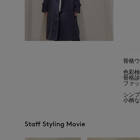
骨格ウ
色彩検
骨格診
ファッ
シンプ
小柄な
Staff Styling Movie