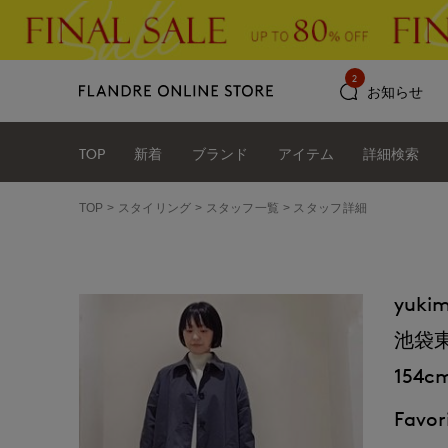
2
お知らせ
TOP
新着
ブランド
アイテム
詳細検索
TOP
スタイリング
スタッフ一覧
スタッフ詳細
yukim
池袋東武
154c
Favori