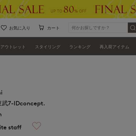
お気に入り
カート
アウトレット
スタイリング
ランキング
再入荷アイテム
i
7-IDconcept.
m
te staff