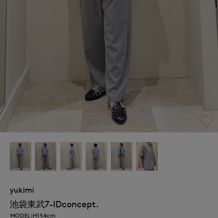
yukimi
池袋東武7-IDconcept.
MODEL:H154cm