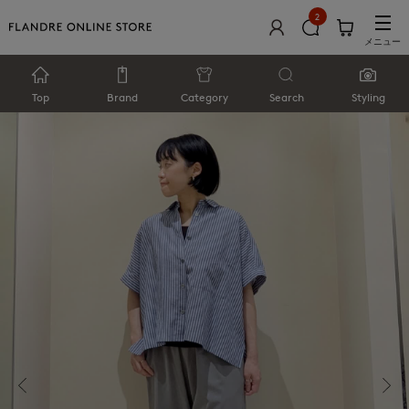
2
メニュー
Top
Brand
Category
Search
Styling