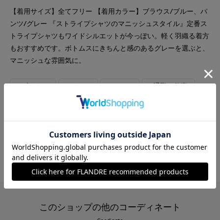
【着用サイズ】全てフリー 【着用カラー】ブラウス/ブルー、パ
ンツ/グレー 『ストライプシャツのマニッシュスタイル』定番ス
トライプシャツもワイドシルエットが今っぽい。軽く羽織る着方
もおすすめです。ボトムスにきちんと感のあるグレーを選ぶと、
マニッシュな雰囲気に。
#ブラウス
#パンツ
#シャツ
#通勤・仕事
#オフィスカジュアル
#リラックス
#休日
#ウォッシャブル
#イージーケア
#大きいサイズ
#ストライプ
#カジュアル
#マニッシュ
#トラッド
#骨格ウェーブ
このショップの他のコーディネート
Coodinate