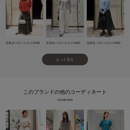
近鉄あべのハルカスINED
近鉄あべのハルカスINED
近鉄あべのハルカスINED
もっと見る
このブランドの他のコーディネート
Coodinate