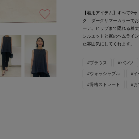
【着用アイテム】すべて9号 
ク ダークサマーカラーで
ーデ。ヒップまで隠れる着
シルエットと裾のヘムライ
た雰囲気にしてくれます。
#ブラウス
#パンツ
#ウォッシャブル
#
#骨格ストレート
#お