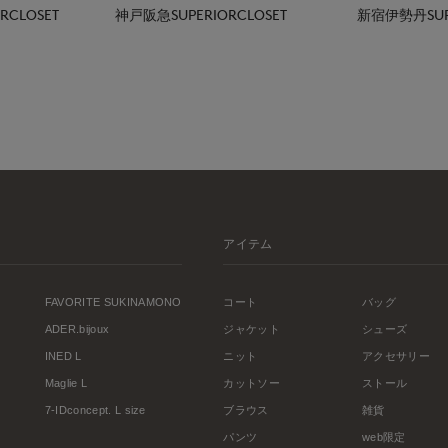
CLOSET
神戸阪急SUPERIORCLOSET
新宿伊勢丹SUPE
アイテム
FAVORITE SUKINAMONO
コート
バッグ
ADER.bijoux
ジャケット
シューズ
INED L
ニット
アクセサリー
Maglie L
カットソー
ストール
7-IDconcept. L size
ブラウス
雑貨
パンツ
web限定