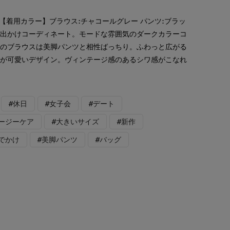
【着用カラー】ブラウス:チャコールグレー パンツ:ブラッ
お出かけコーディネート。モードな雰囲気のダークカラーコ
丈のブラウスは美脚パンツと相性ばっちり。ふわっと広がる
ンが可愛いデザイン。ヴィンテージ感のあるシワ感がこなれ
#休日
#女子会
#デート
イージーケア
#大きいサイズ
#新作
でかけ
#美脚パンツ
#バッグ