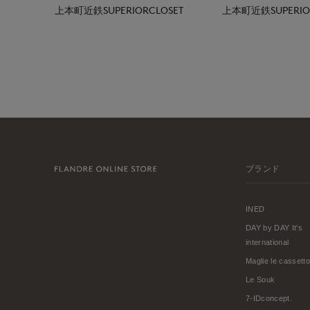
上本町近鉄SUPERIORCLOSET
上本町近鉄SUPERIOR
ブランド
INED
DAY by DAY It's
international
Maglie le cassetto
Le Souk
7-IDconcept.