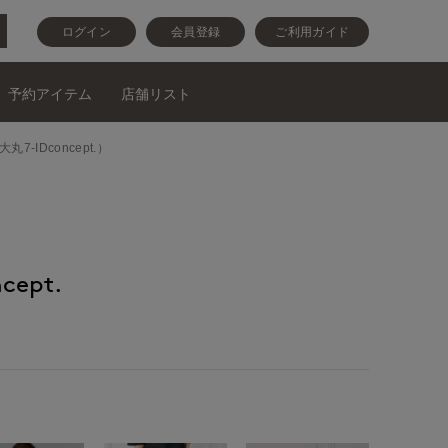
ログイン
会員登録
ご利用ガイド
予約アイテム
店舗リスト
丸7-IDconcept.）
cept.