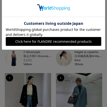
7-IDconcept.
Maglie le cassetto
富山大和7-IDconcept.
日本橋高島屋M Maglie le cassetto
たけだ
Rina
163cm
155cm
5
6