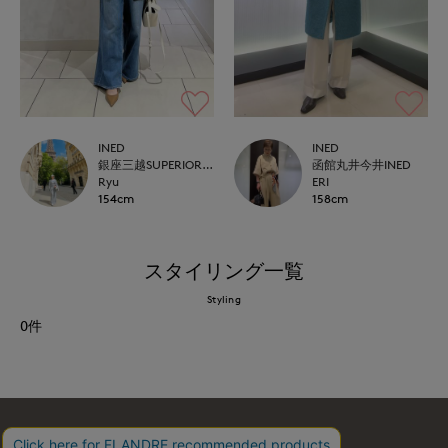
INED
INED
銀座三越SUPERIOR CLOSET GINZA
函館丸井今井INED
Ryu
ERI
154cm
158cm
スタイリング一覧
Styling
0
件