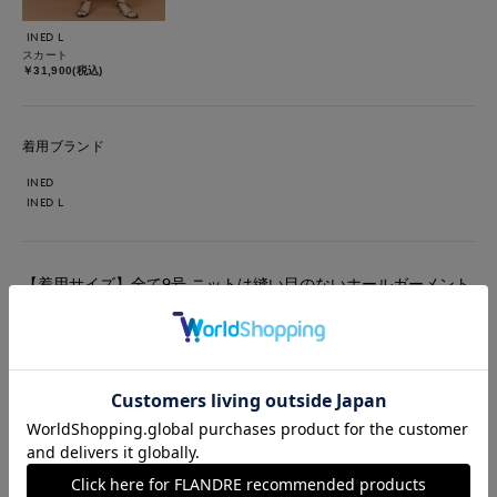
INED L
スカート
￥31,900(税込)
着用ブランド
INED
INED L
【着用サイズ】全て9号 ニットは縫い目のないホールガーメント
仕様で、ゆったりとした着心地が魅力です。 スカートもホール
ガーメント仕様で、ふんわり広がるフレアシルエットがポイン
ト。動きやすく快適な履き心地です。
#スカート
#ダウン
#セットアップ
#デート
#食事会
#ウォッシャブル
#イージーケア