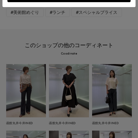
#大きいサイズ
#旅行
#おでかけ
#帰省
#美術館めぐり
#ランチ
#スペシャルプライス
このショップの他のコーディネート
Coodinate
函館丸井今井INED
函館丸井今井INED
函館丸井今井INED