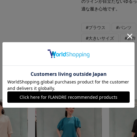
のラインが目立たないゆる
適な履き心地です。
#ブラウス
#パンツ
#大きいサイズ
#新作