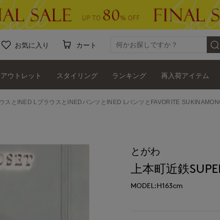
お気に入り
カート
アウトレット
スタイリング
ランキング
再入荷アイテム
ウスとINED LブラウスとINEDパンツとINED LパンツとFAVORITE SUKINAM
とがわ
上本町近鉄SUPER
MODEL:H163cm