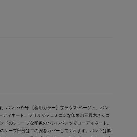
号、パンツ:９号 【着用カラー】ブラウス:ベージュ、パン
コーディネート。フリルがフェミニンな印象の三尋木さんコ
レンドのシャープな印象のバレルパンツでコーディネート。
袖のケープ部分は二の腕をカバーしてくれます。パンツは脚