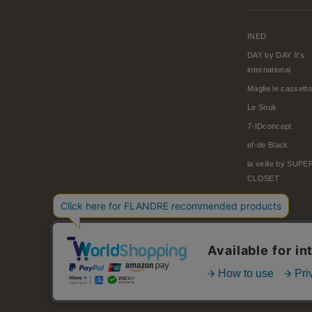
INED
DAY by DAY It's
international
Maglie le cassetto
Le Souk
7-IDconcept.
ef-de Black
la veille by SUP
CLOSET
© FLANDRE CO., LTD.
お問い合わせ