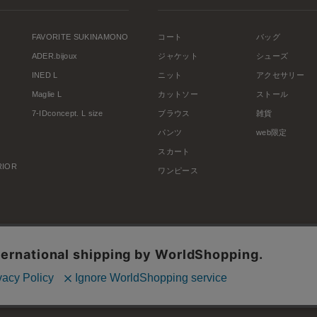
FAVORITE SUKINAMONO
コート
バッグ
ADER.bijoux
ジャケット
シューズ
INED L
ニット
アクセサリー
Maglie L
カットソー
ストール
7-IDconcept. L size
ブラウス
雑貨
パンツ
web限定
スカート
ERIOR
ワンピース
利用規約
会社概要
プライバシーポリシー
特定商取引・古物営業法に基づく表示