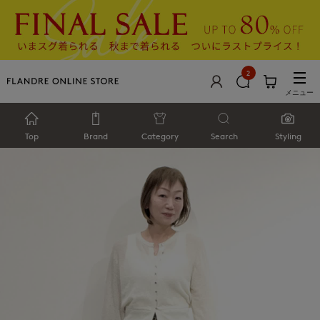
2
メニュー
Top
Brand
Category
Search
Styling