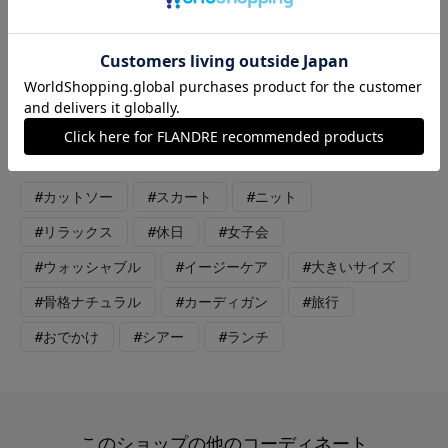
ュ スカート：カーキ タンクトップ：ホワイト バック：ブラ
ック 友達とのランチコーデ。 軽やかな印象のカーディガンは羽
織りでも一枚着としても着用できます。お袖にスリット入り、リ
ブもしっかり入っており、上げて着やすいです。 スカートはし
わになりにくい素材。サラッと軽く、オンオフ着回しのしやすい
スカートです。 全てご自宅で洗えます。
#カットソー
#スカート
#ニット
#リラックス
#休日
#女子会
#ウォッシャブル
#イージーケア
#大きいサイズ
#骨格ナチュラル
#カーディガン
#旅行
#おでかけ
#シアー
#ランチ
このショップの他のコーディネート