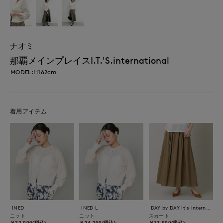
ナオミ
那覇メインプレイスI.T.'S.international
MODEL:H162cm
着用アイテム
INED
INED L
DAY by DAY It's international
ニット
ニット
スカート
￥22,000(税込)
￥24,200(税込)
￥17,600(税込)