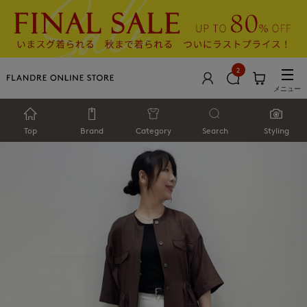
2
メニュー
Top
Brand
Category
Search
Styling