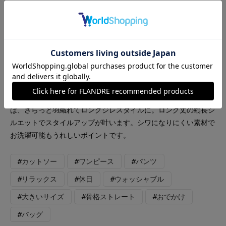
7-IDconcept.
INED
INED L
Le Souk
【着用サイズ】全て9号 【着用カラー】ワンピース: ブラウン
キャミソール:ブラック パンツ: オフホワイト レイヤードス
タイルが楽しめるワンピーススタイル。麻見え素材のワンピース
は、さらっと羽織れてロングジレスタイルに。ロング丈の縦長シ
ルエットでスタイルアップが叶います。シワになりにくい素材で
お洗濯可能もうれしいポイントです。
#カットソー
#ワンピース
#パンツ
#リラックス
#休日
#ウォッシャブル
#大きいサイズ
#骨格ストレート
#おでかけ
#バッグ