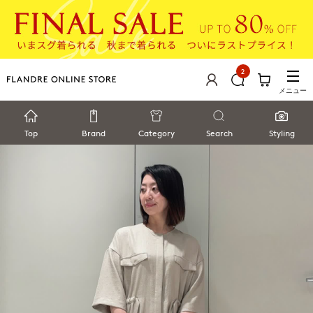
2
メニュー
Top
Brand
Category
Search
Styling