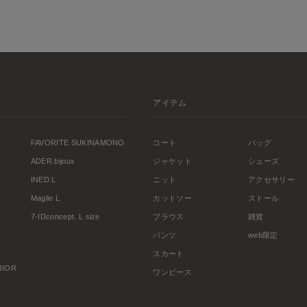
アイテム
FAVORITE SUKINAMONO
コート
バッグ
ADER.bijoux
ジャケット
シューズ
INED L
ニット
アクセサリー
Maglie L
カットソー
ストール
7-IDconcept. L size
ブラウス
雑貨
パンツ
web限定
スカート
ERIOR
ワンピース