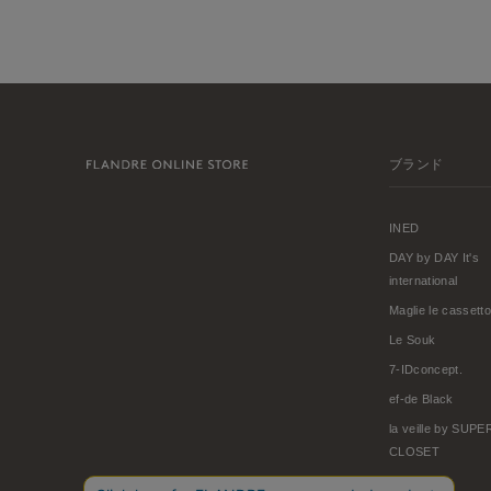
ブランド
INED
DAY by DAY It's
international
Maglie le cassetto
Le Souk
7-IDconcept.
ef-de Black
la veille by SUP
CLOSET