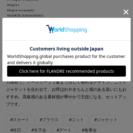
Maglie L
Maglie le cassetto
FAVORITE SUKINAMONO
【着用サイズ】ブラウス：9号 スカート：9号 ジャケット：9
号 【着用カラー】ブラウス：イエロー スカート：イエロー
ジャケット：オフホワイト バッグ：オフホワイト 「1枚で華や
ぐ主役級セットアップ」 セットアップで着るだけで完成する、
映えフェミニンコーデ。ふわっと軽やかなグラデーションジャガ
ードが一気に華やか見え。上下セットでも、単品使いでも着回し
力抜群で、ノースリーブで夏まで涼しく着れるデザイン。ニット
ジャケットを合わせて、お呼ばれやきちんと感のある装いにもお
すすめ。高級感のある素材感が華やかで主役になる、セットアッ
プです。
#スカート
#ブラウス
#ニット
#ジャケット
#休日
#女子会
#デート
#食事会