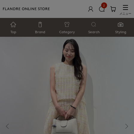
2
メニュー
Top
Brand
Category
Search
Styling