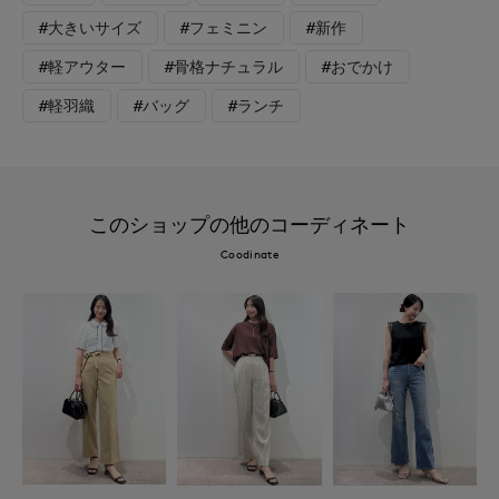
#大きいサイズ
#フェミニン
#新作
#軽アウター
#骨格ナチュラル
#おでかけ
#軽羽織
#バッグ
#ランチ
このショップの他のコーディネート
Coodinate