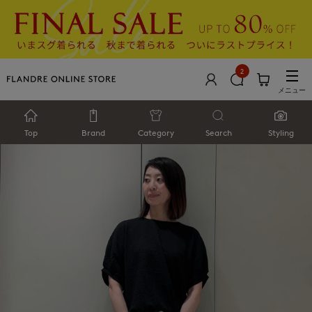
2
メニュー
Top
Brand
Category
Search
Styling