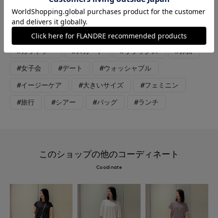
ンでシンプルな合わせですがポコポコとした素材が可愛く見せて
くれます。ゆったりとしたサイズ感も涼しく着用できこれからの
季節におすすめのアイテムです。
#カットソー
#スカート
#リラックス
#休日
#女子会
#デート
#ウォッシャブル
#イージーケア
#大きいサイズ
#フェミニン
#旅行
#シアー
#バッグ
#ランチ
このショップの他のコーディネート
Coodinate