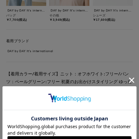
DAY by DAY It's international
DAY by DAY It's international
DAY by DAY It's international
バッグ
その他
シューズ
￥7,700(税込)
￥3,949(税込)
￥17,600(税込)
着用ブランド
DAY by DAY It's international
【着用カラー/着用サイズ】ニット：オフホワイト:フリー/パン
ツ：ペールグリーン:フリー 初夏のお出かけスタイリング ゆった
りとしたニットは気になるところをカバーしてくれ袖の長さも肘
まで隠れるので1枚でさまになります。 カラーパンツと合わせ見
た目も涼しげに。
#ニット
#パンツ
#アクセサリー
#通勤・仕事
#オフィスカジュアル
#リラックス