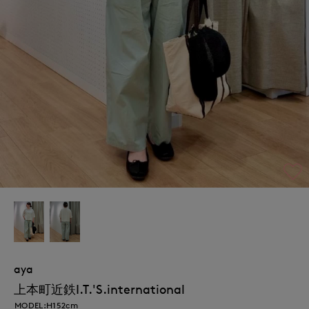
aya
上本町近鉄I.T.'S.international
MODEL:H152cm