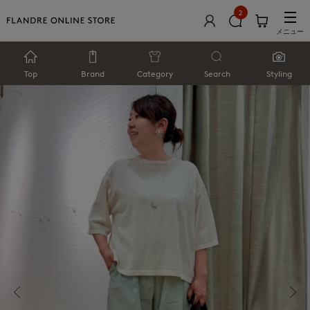
2
メニュー
Top
Brand
Category
Search
Styling