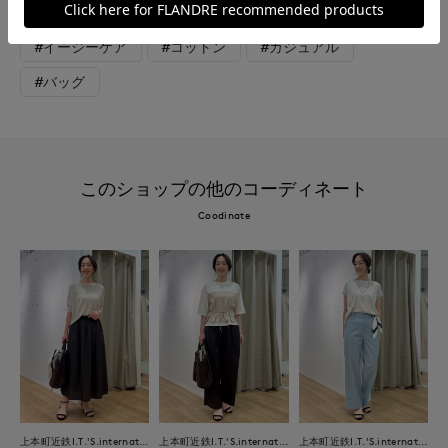
#休日
#女子会
#ウォッシャブル
#イージーケア
#コットン
#カジュアル
#バッグ
このショップの他のコーディネート
Coodinate
上本町近鉄I.T.'S.international
上本町近鉄I.T.'S.international
上本町近鉄I.T.'S.international