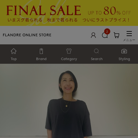
2
メニュー
Top
Brand
Category
Search
Styling