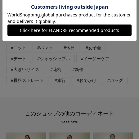
ルグレー パンツ:チャコールグレー 初夏のお出かけコーディ
ネート。夏の始まりは半袖ニットが便利。暑くなりきらない季節
にも馴染んで薄着でもちゃんとしてる感があります。フラワープ
リントのパンツを合わせれば、リッチな大人カジュアルの完成で
す。
#ニット
#パンツ
#休日
#女子会
#デート
#ウォッシャブル
#イージーケア
#大きいサイズ
#花柄
#新作
#骨格ストレート
#旅行
#おでかけ
#バッグ
このショップの他のコーディネート
Coodinate