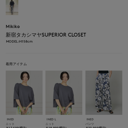
Mikiko
新宿タカシマヤSUPERIOR CLOSET
MODEL:H158cm
着用アイテム
INED
INED L
INED
ニット
ニット
パンツ
￥17,600(税込)
￥19,800(税込)
￥33,000(税込)