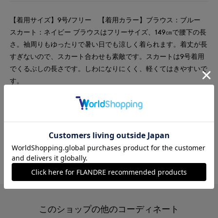
【着用サイズ】9号/フリー 【着用カラー】ブラウス：ブルー
スカート：ネイビー ブラウスはフリーサイズ、149㎝で腰下の長
さ。袖周りもゆったりで暑い日でも涼しく着られます。着丈が長
すぎないので、スカート合わせも素敵です。スカートは9号着用
でくるぶしの長さです。しわになりにくく、軽くてはきやすいで
す。
#スカート
#ブラウス
#リラックス
#休日
#女子会
#デート
#イージーケア
#コットン
#ボーダー
#カジュアル
#骨格ウェーブ
#おでかけ
#ランチ
このショップの他のコーディネート