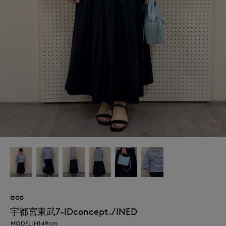
aco
宇都宮東武7-IDconcept./INED
MODEL:H149cm