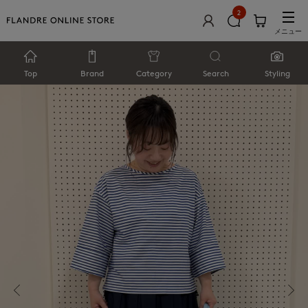
2
メニュー
Top
Brand
Category
Search
Styling