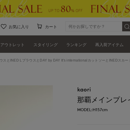
お気に入り
カート
アウトレット
スタイリング
ランキング
再入荷アイテム
スとINED LブラウスとDAY by DAY It's internationalカットソーとINEDスカー
kaori
那覇メインプレイスI.T
MODEL:H157cm