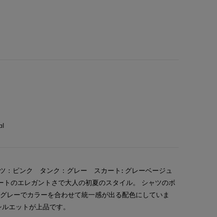
al
ャツ：ピンク タンク：グレー スカート: グレーベージュ
ートのエレガントさで大人の初夏のスタイル。 シャツのボ
ルグレーでカラーを合わせて統一感が出る配色にしていま
シルエットが上品です。