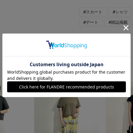
#スカート
#シャツ
#デート
#雑誌掲載