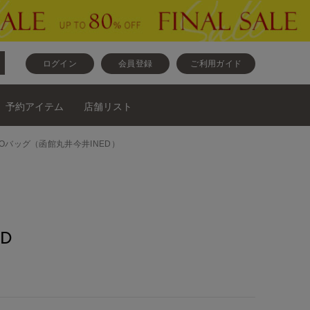
ログイン
会員登録
ご利用ガイド
予約アイテム
店舗リスト
MONOバッグ（函館丸井今井INED）
D