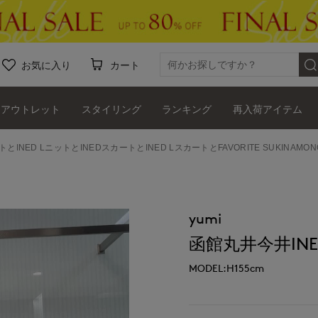
お気に入り
カート
アウトレット
スタイリング
ランキング
再入荷アイテム
トとINED LニットとINEDスカートとINED LスカートとFAVORITE SUKINA
yumi
函館丸井今井INE
MODEL:H155cm