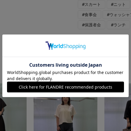
#スカート
#ニット
#食事会
#ウォッシャ
#保護者会
#ランチ