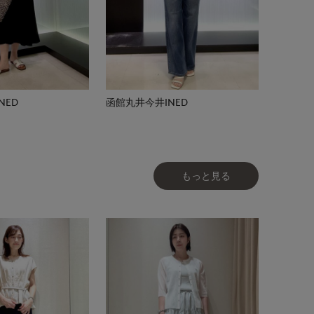
NED
函館丸井今井INED
もっと見る