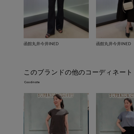
函館丸井今井INED
函館丸井今井INED
このブランドの他のコーディネート
Coodinate