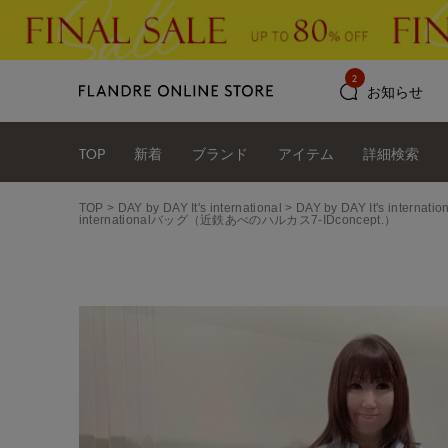
2
お知らせ
TOP
新着
ブランド
アイテム
詳細検索
TOP
DAY by DAY It's international
DAY by DAY It's int
internationalバッグ（近鉄あべのハルカス7-IDconcept.）