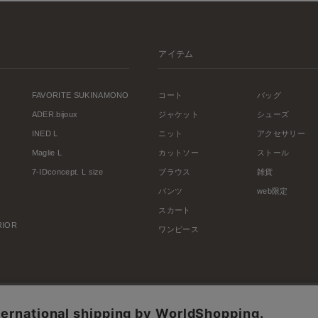
アイテム
FAVORITE SUKINAMONO
コート
バッグ
ADER.bijoux
ジャケット
シューズ
INED L
ニット
アクセサリー
Maglie L
カットソー
ストール
7-IDconcept. L size
ブラウス
雑貨
パンツ
web限定
スカート
ERIOR
ワンピース