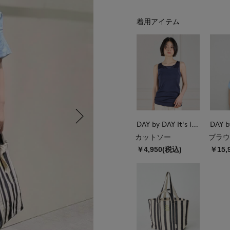
着用アイテム
DAY by DAY It's international
カットソー
ブラウ
￥4,950(税込)
￥15,