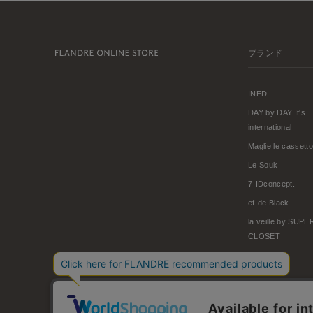
ブランド
INED
DAY by DAY It's
international
Maglie le cassetto
Le Souk
7-IDconcept.
ef-de Black
la veille by SUP
CLOSET