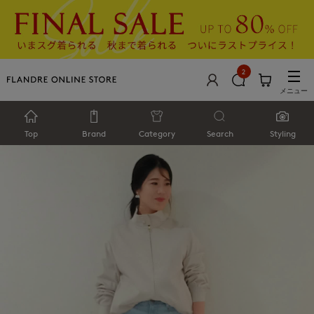
2
メニュー
Top
Brand
Category
Search
Styling