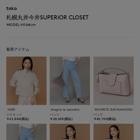
toko
札幌丸井今井SUPERIOR CLOSET
MODEL:H164cm
着用アイテム
INED
Maglie le cassetto
FAVORITE SUKINAMONO
ジャケット
パンツ
バッグ
￥41,800(税込)
￥28,600(税込)
￥40,700(税込)