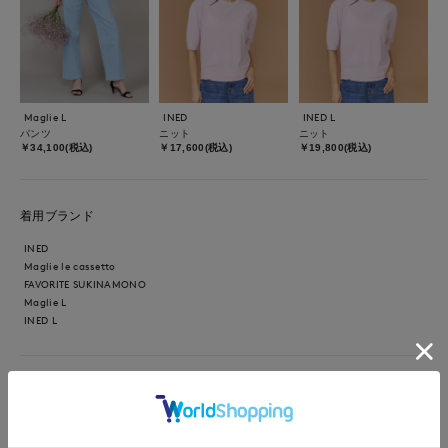
Maglie L
INED
INED L
パンツ
ニット
ニット
￥34,100(税込)
￥17,600(税込)
￥19,800(税込)
着用ブランド
INED
Maglie le cassetto
FAVORITE SUKINAMONO
Maglie L
INED L
【着用サイズ、スタンドブルゾン9号、半袖ニット9号、デニム9
号】 サッと羽織るだけでキマるスタンドブルゾンはちょっとし
たお出かけから旅行まで気軽に羽織れる万能ブルゾンです。 ボ