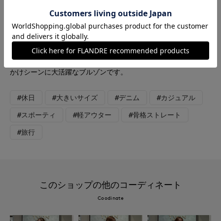
リューム感のあるスタンドブルゾンにハイウエストのストレート
デニムを合わせることで、上半身のボリュームを引き締め脚長効
果を演出します。 オフホワイトのブルゾンとライトブルーのデ
ニムという明るく清潔感のある配色が爽やかな印象を与えます。
ラフになりすぎず旅行などでのアクティブな観光など様々なお出
かけシーンに大活躍なブルゾンです。
#休日
#大きいサイズ
#デニム
#カジュアル
#スポーティ
#軽アウター
#骨格ストレート
#旅行
このショップの他のコーディネート
Coodinate