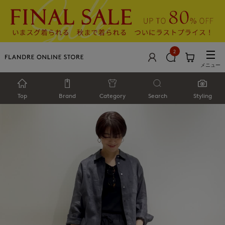
2
メニュー
Top
Brand
Category
Search
Styling