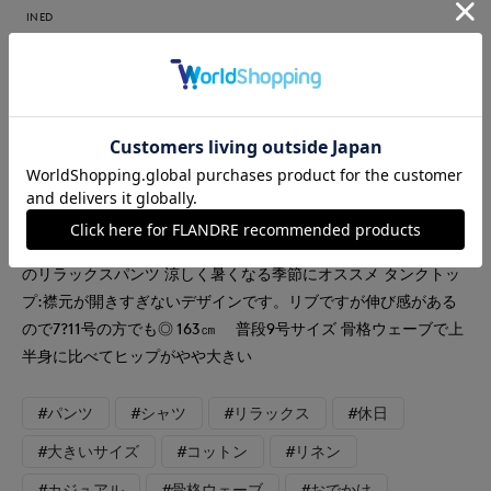
INED
INED L
FAVORITE SUKINAMONO
【着用サイズ】全て9号 【カラー】ブラウス:チャコールグレ
ー パンツ:ブラック タンクトップ:ブラック サングラス:ブラ
ウン バック:ブラック サンダル:シルバー 【コーディネートテ
ーマ】 リネンシャツをラフにかっこよく着るブラックコーデ
【サイズ感】 ブラウス:やや緩め パンツ:やや緩め ストレス0%
のリラックスパンツ 涼しく暑くなる季節にオススメ タンクトッ
プ:襟元が開きすぎないデザインです。リブですが伸び感がある
ので7?11号の方でも◎ 163㎝ 普段9号サイズ 骨格ウェーブで上
半身に比べてヒップがやや大きい
#パンツ
#シャツ
#リラックス
#休日
#大きいサイズ
#コットン
#リネン
#カジュアル
#骨格ウェーブ
#おでかけ