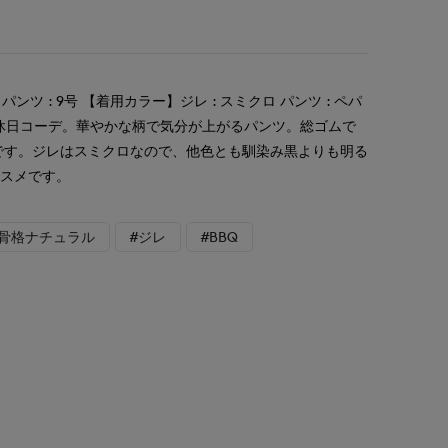
パンツ : 9号 【着用カラー】ジレ : スミクロ パンツ : ペパ
ク 休日コーデ。華やかな柄で気分が上がるパンツ。総ゴムで
です。ジレはスミクロなので、他色とも馴染み黒よりも明る
ススメです。
#骨格ナチュラル
#ジレ
#BBQ