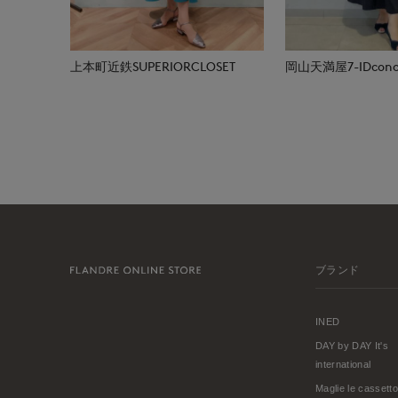
岡山天満屋7-IDconc
上本町近鉄SUPERIORCLOSET
ブランド
INED
DAY by DAY It's
international
Maglie le cassetto