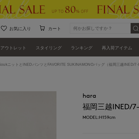
お気に入り
カート
アウトレット
スタイリング
ランキング
再入荷アイテム
 SoukニットとINEDパンツとFAVORITE SUKINAMONOバッグ（福岡三越INED/7-ID
hara
福岡三越INED/7-I
MODEL:H159cm