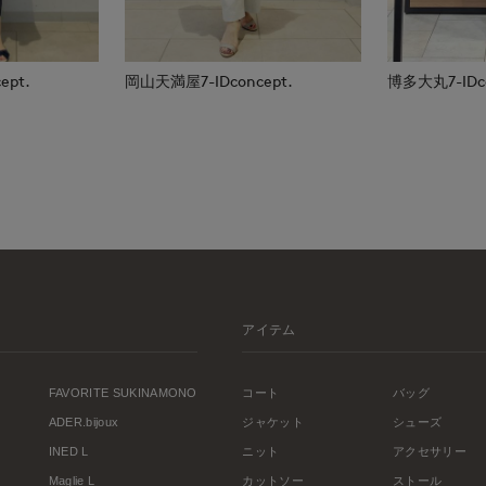
ept.
岡山天満屋7-IDconcept.
博多大丸7-IDco
アイテム
FAVORITE SUKINAMONO
コート
バッグ
ADER.bijoux
ジャケット
シューズ
INED L
ニット
アクセサリー
Maglie L
カットソー
ストール