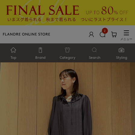
2
メニュー
Top
Brand
Category
Search
Styling