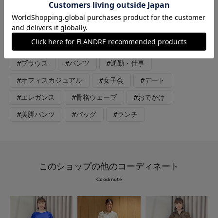
が今の気分にぴったりのブラウスです。肩のタックも甘くなりす
ぎないさりげないデザインです。女性らしさときちんと感があ
り、美脚パンツとのバランスがすっきりです。襟元のリボンは結
んでも垂らしたままでも良いです
#ブラウス
#パンツ
#通勤・仕事
#オフィスカジュアル
#女子会
#デート
#エレガンス
#骨格ウェーブ
#おでかけ
#美脚パンツ
#バッグ
#ランチ
このショップの他のコーディネート
Coodinate