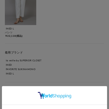
INED L
パンツ
￥22,110(税込)
着用ブランド
la veille by SUPERIOR CLOSET
INED
FAVORITE SUKINAMONO
INED L
【着用サイズ・カラー】ブラウス : 9号 チャコールグレー パン
ツ : 7号 オフホワイト 初夏のオフィススタイルです。少し気温
が上がってきたシーズンには、程よく透け感のある軽やかな素材