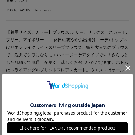
着用ブランド
DAY by DAY It's international
【着用サイズ、カラー】ブラウス:フリー、サックス スカート:
フリー、アイボリー 休日の爽やかお出掛けコーデ♪トップス
はリネンライクワイドスリーブブラウス。毎年大人気のブラウス
で、洗えてシワになりにくいイージーケアタイプです！さらっと
した肌触りで風通しが良く、涼しくお召しいただけます。ボトム
はトライアングルプリントフレアスカート。ウエストはオールゴ
ム&ドロスト紐付きでサイズ調節が自在です。綿100%のドライタ
ッチな質感で超軽量。ペチコート付きなので、透け感は心配あり
ません。今から夏まで楽しめるコーディネートです☆
#スカート
#ブラウス
#休日
#女子会
#デート
#ウォッシャブル
#イージーケア
#コットン
#カジュアル
#フェミニン