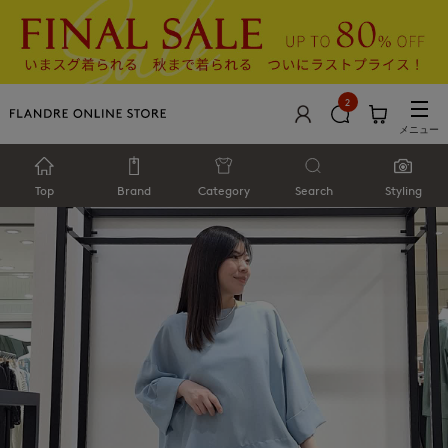
2
メニュー
Top
Brand
Category
Search
Styling