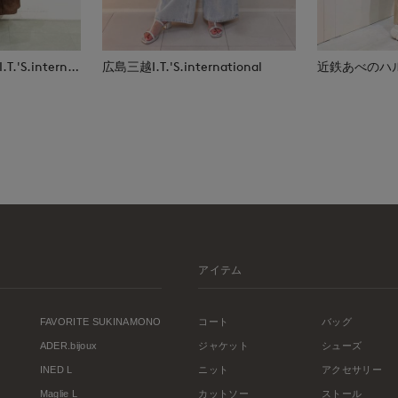
那覇メインプレイスI.T.'S.international
広島三越I.T.'S.international
近鉄あべのハルカス
アイテム
FAVORITE SUKINAMONO
コート
バッグ
ADER.bijoux
ジャケット
シューズ
INED L
ニット
アクセサリー
Maglie L
カットソー
ストール