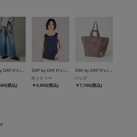
DAY by DAY It's international
DAY by DAY It's international
DAY by DAY It's international
カットソー
バッグ
500(税込)
￥4,950(税込)
￥7,700(税込)
al