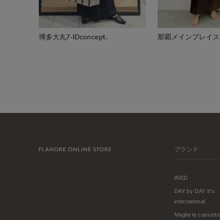
博多大丸7-IDconcept.
ブランド
INED
DAY by DAY It's
international
Maglie le cassetto