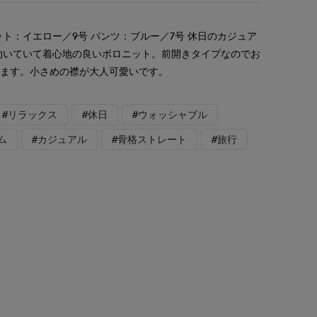
ト：イエロー／9号 パンツ：ブルー／7号 休日のカジュア
効いていて着心地の良いポロニット。前開きタイプなのでお
せます。小さめの襟が大人可愛いです。
#リラックス
#休日
#ウォッシャブル
ム
#カジュアル
#骨格ストレート
#旅行