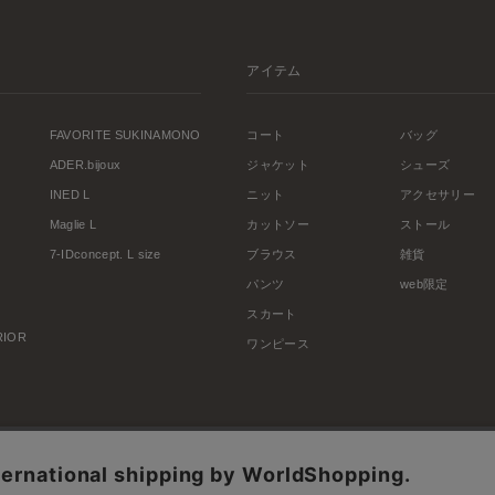
アイテム
FAVORITE SUKINAMONO
コート
バッグ
ADER.bijoux
ジャケット
シューズ
INED L
ニット
アクセサリー
Maglie L
カットソー
ストール
7-IDconcept. L size
ブラウス
雑貨
パンツ
web限定
スカート
ERIOR
ワンピース