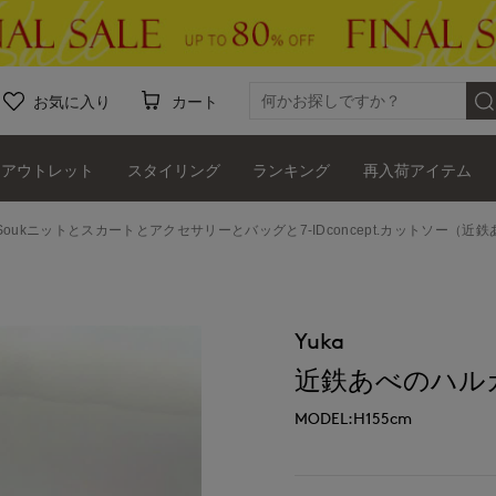
お気に入り
カート
アウトレット
スタイリング
ランキング
再入荷アイテム
 Soukニットとスカートとアクセサリーとバッグと7-IDconcept.カットソー（近鉄あべ
Yuka
近鉄あべのハルカス7
MODEL:H155cm