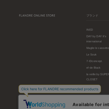
ブランド
INED
DAY by DAY It's
international
Maglie le cassetto
Le Souk
7-IDconcept.
ef-de Black
la veille by SUP
CLOSET