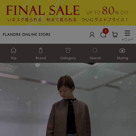
3
メニュー
Top
Brand
Category
Search
Styling