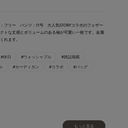
フリー パンツ：11号 大人気STORYコラボのフェザー
パクトな丈感とボリュームのある袖が可愛い一枚です。金属
てくれます。
#休日
#ウォッシャブル
#雑誌掲載
ル
#カーディガン
#コラボ
#バッグ
もっと見る