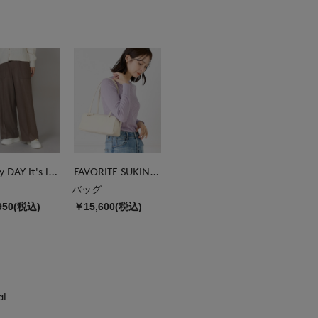
DAY by DAY It's international
FAVORITE SUKINAMONO
バッグ
950(税込)
￥15,600(税込)
al