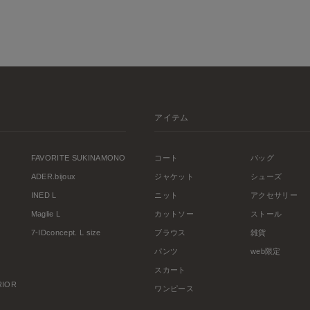
アイテム
FAVORITE SUKINAMONO
コート
バッグ
ADER.bijoux
ジャケット
シューズ
INED L
ニット
アクセサリー
Maglie L
カットソー
ストール
7-IDconcept. L size
ブラウス
雑貨
パンツ
web限定
スカート
ERIOR
ワンピース