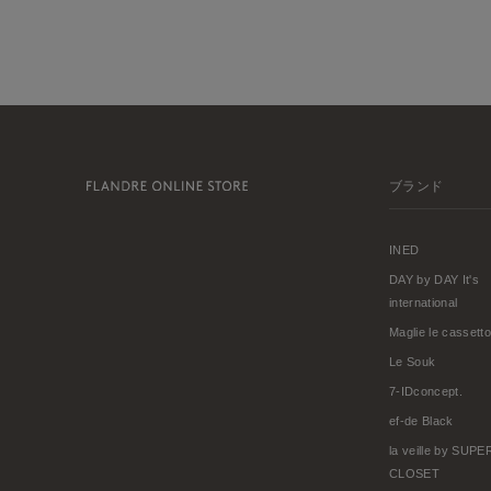
ブランド
INED
DAY by DAY It's
international
Maglie le cassetto
Le Souk
7-IDconcept.
ef-de Black
la veille by SUP
CLOSET