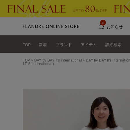
3
お知らせ
TOP
新着
ブランド
アイテム
詳細検索
TOP
DAY by DAY It's international
DAY by DAY It's int
I.T.'S.international）