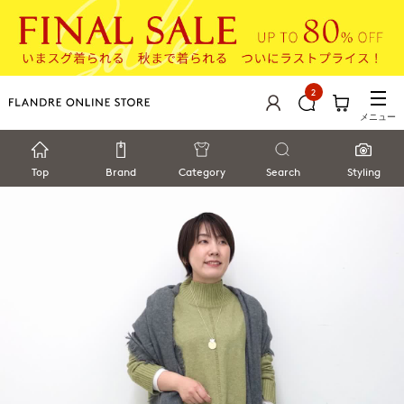
2
メニュー
Top
Brand
Category
Search
Styling