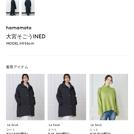
hamamoto
大宮そごうINED
MODEL:H156cm
着用アイテム
Le Souk
Le Souk
Le Souk
コート
コート
ニット
￥44,000(税込)
￥46,200(税込)
￥19,910(税込)