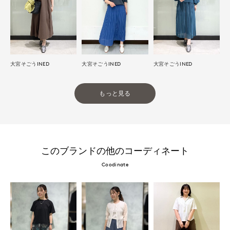
大宮そごうINED
大宮そごうINED
大宮そごうINED
もっと見る
このブランドの他のコーディネート
Coodinate