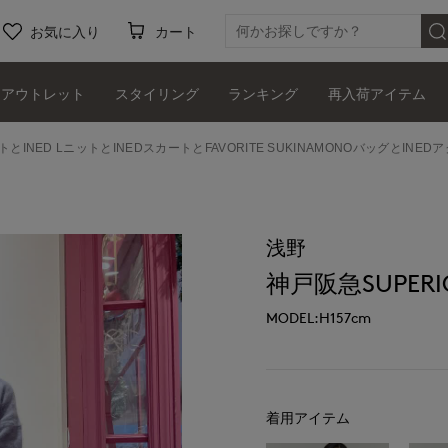
お気に入り
カート
アウトレット
スタイリング
ランキング
再入荷アイテム
トとINED LニットとINEDスカートとFAVORITE SUKINAMONOバッグとINE
浅野
神戸阪急SUPERIO
MODEL:H157cm
着用アイテム