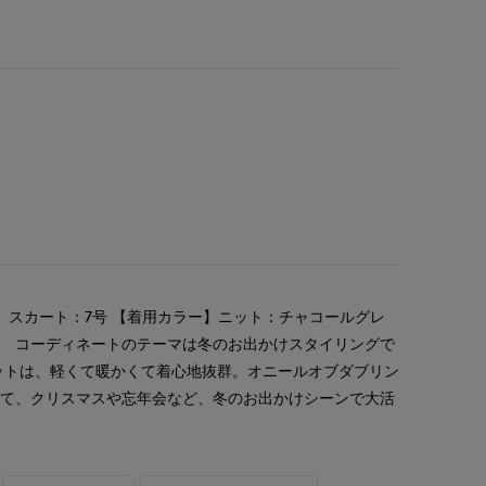
 スカート：7号 【着用カラー】ニット：チャコールグレ
ー コーディネートのテーマは冬のお出かけスタイリングで
ットは、軽くて暖かくて着心地抜群。オニールオブダブリン
せて、クリスマスや忘年会など、冬のお出かけシーンで大活