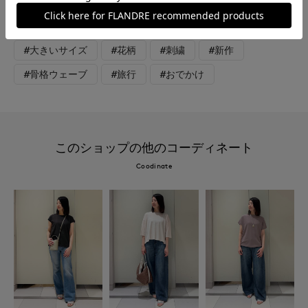
#スカート
#ニット
#通勤・仕事
#休日
#女子会
#デート
#ウォッシャブル
#大きいサイズ
#花柄
#刺繍
#新作
#骨格ウェーブ
#旅行
#おでかけ
このショップの他のコーディネート
Coodinate