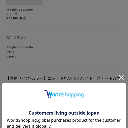
Maglie le cassetto
シューズ
￥33,000(税込)
着用ブランド
Maglie le cassetto
INED
INED L
【着用サイズ/カラー】ニット:9号/オフホワイト スカート:9号/
ブラック 昨年大人気だったリブニットの新作とレーススカート
でモノトーンコーディネート リブニットは伸縮性があり着心地
が良く、1枚でも重ね着にもオススメのニットです。合わせたス
カートは張り感がありますが、広がりすぎないラインになってま
す。後ろゴムでいつものサイズで大丈夫です。