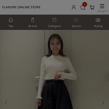
2
メニュー
Top
Brand
Category
Search
Styling