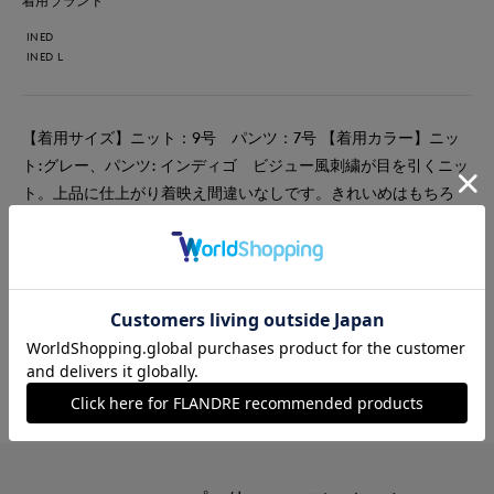
着用ブランド
INED
INED L
【着用サイズ】ニット：9号 パンツ：7号 【着用カラー】ニッ
ト:グレー、パンツ: インディゴ ビジュー風刺繍が目を引くニッ
ト。上品に仕上がり着映え間違いなしです。きれいめはもちろ
ん、カジュアルに万能アイテムのデニムを合わせるのもオススメ
です。
#ニット
#パンツ
#休日
#女子会
#デート
#デニム
#ウール
#刺繍
#骨格ナチュラル
#おでかけ