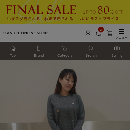
2
メニュー
Top
Brand
Category
Search
Styling