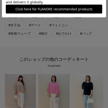
が良いアイテムになっています。
#スカート
#コート
#ニット
#休日
#女子会
#デート
#フェミニン
#骨格ウェーブ
#旅行
#おでかけ
#バッグ
このショップの他のコーディネート
Coodinate