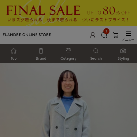
2
メニュー
Top
Brand
Category
Search
Styling