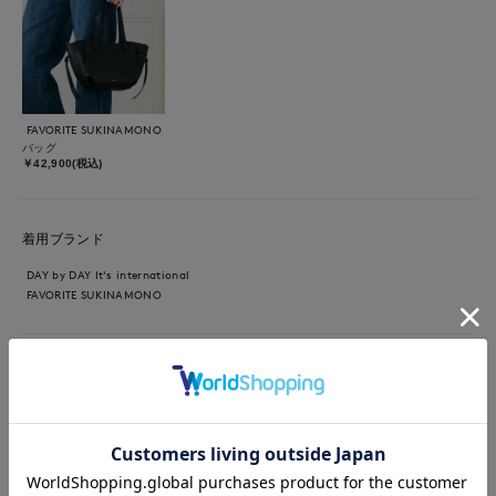
FAVORITE SUKINAMONO
バッグ
￥42,900(税込)
着用ブランド
DAY by DAY It's international
FAVORITE SUKINAMONO
【着用サイズ】コート:フリー ニット:フリー スカート:9号 【着
用カラー】コート:グレー ニット:ブルー スカート:ベージュ 寒い
日のおでかけスタイル ふんわりと肌触りの良いニットにスッキ
リ見えするAラインスカート。ショート丈のコートと合わせてフ
ェミニンに。コートは軽くて柔らかく滑らかな素材感で、着心地